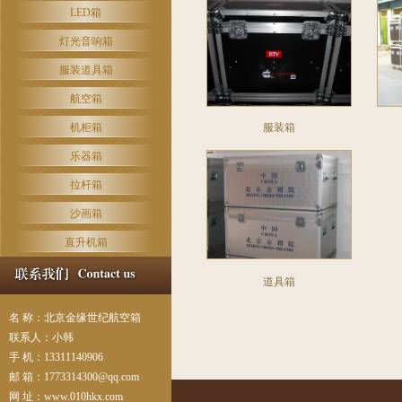
LED箱
灯光音响箱
服装道具箱
航空箱
机柜箱
服装箱
乐器箱
拉杆箱
沙画箱
直升机箱
道具箱
名 称：北京金缘世纪航空箱
联系人：小韩
手 机：13311140906
邮 箱：
1773314300@qq.com
网 址：www.010hkx.com