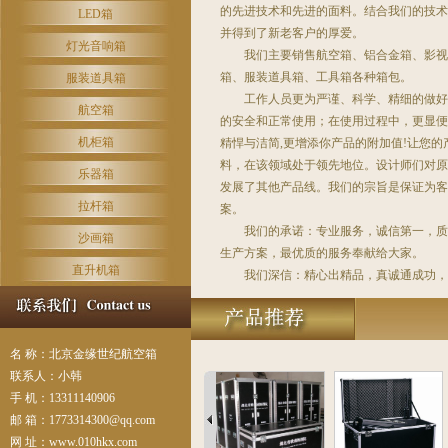
的先进技术和先进的面料。结合我们的技术
LED箱
并得到了新老客户的厚爱。
灯光音响箱
我们主要销售航空箱、铝合金箱、影视器
箱、服装道具箱、工具箱各种箱包。
服装道具箱
工作人员更为严谨、科学、精细的做好每
航空箱
的安全和正常使用；在使用过程中，更显便
机柜箱
精悍与洁简,更增添你产品的附加值!让您的
料，在该领域处于领先地位。设计师们对原
乐器箱
发展了其他产品线。我们的宗旨是保证为客
拉杆箱
案。
我们的承诺：专业服务，诚信第一，质量
沙画箱
生产方案，最优质的服务奉献给大家。
直升机箱
我们深信：精心出精品，真诚通成功，
名 称：北京金缘世纪航空箱
联系人：小韩
手 机：13311140906
邮 箱：
1773314300@qq.com
网 址：www.010hkx.com